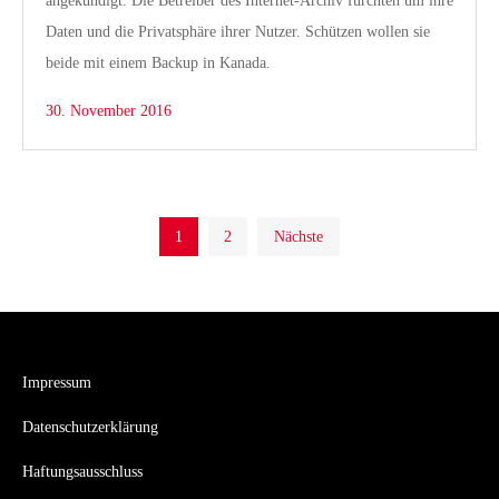
angekündigt. Die Betreiber des Internet-Archiv fürchten um ihre
Daten und die Privatsphäre ihrer Nutzer. Schützen wollen sie
beide mit einem Backup in Kanada.
30. November 2016
Seitennummerierung
1
2
Nächste
der
Beiträge
Impressum
Datenschutzerklärung
Haftungsausschluss