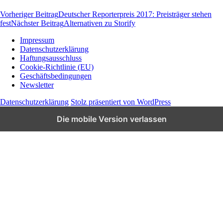
Vorheriger Beitrag
Deutscher Reporterpreis 2017: Preisträger stehen
fest
Nächster Beitrag
Alternativen zu Storify
Impressum
Datenschutzerklärung
Wissen und News zu KI, Social Media und
Haftungsausschluss
Co.
Cookie-Richtlinie (EU)
Geschäftsbedingungen
Newsletter
Datenschutzerklärung
Stolz präsentiert von WordPress
Die mobile Version verlassen