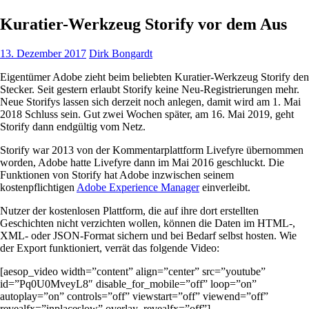
Kuratier-Werkzeug Storify vor dem Aus
13. Dezember 2017
Dirk Bongardt
Eigentümer Adobe zieht beim beliebten Kuratier-Werkzeug Storify den
Stecker. Seit gestern erlaubt Storify keine Neu-Registrierungen mehr.
Neue Storifys lassen sich derzeit noch anlegen, damit wird am 1. Mai
2018 Schluss sein. Gut zwei Wochen später, am 16. Mai 2019, geht
Storify dann endgültig vom Netz.
Storify war 2013 von der Kommentarplattform Livefyre übernommen
worden, Adobe hatte Livefyre dann im Mai 2016 geschluckt. Die
Funktionen von Storify hat Adobe inzwischen seinem
kostenpflichtigen
Adobe Experience Manager
einverleibt.
Nutzer der kostenlosen Plattform, die auf ihre dort erstellten
Geschichten nicht verzichten wollen, können die Daten im HTML-,
XML- oder JSON-Format sichern und bei Bedarf selbst hosten. Wie
der Export funktioniert, verrät das folgende Video:
[aesop_video width=”content” align=”center” src=”youtube”
id=”Pq0U0MveyL8″ disable_for_mobile=”off” loop=”on”
autoplay=”on” controls=”off” viewstart=”off” viewend=”off”
revealfx=”inplaceslow” overlay_revealfx=”off”]