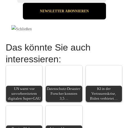
Das könnte Sie auch
interessieren:
UN warnt vor
Datenschutz-Desaster:
KI in der
unvorbereitetem
Forscher konnten
Vertrauenskrise,
digitalen Super-GAU
3,5…
Biden verbietet…