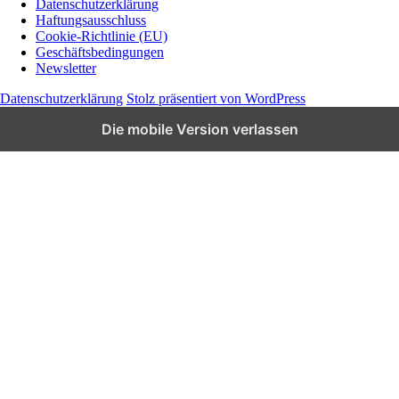
Datenschutzerklärung
Wissen und News zu KI, Social Media und
Haftungsausschluss
Co.
Cookie-Richtlinie (EU)
Geschäftsbedingungen
Newsletter
Datenschutzerklärung
Stolz präsentiert von WordPress
Die mobile Version verlassen