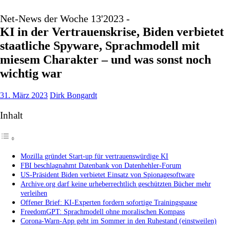
Net-News der Woche 13'2023 -
KI in der Vertrauenskrise, Biden verbietet
staatliche Spyware, Sprachmodell mit
miesem Charakter – und was sonst noch
wichtig war
31. März 2023
Dirk Bongardt
Inhalt
Mozilla gründet Start-up für vertrauenswürdige KI
FBI beschlagnahmt Datenbank von Datenhehler-Forum
US-Präsident Biden verbietet Einsatz von Spionagesoftware
Archive.org darf keine urheberrechtlich geschützten Bücher mehr
verleihen
Offener Brief: KI-Experten fordern sofortige Trainingspause
FreedomGPT: Sprachmodell ohne moralischen Kompass
Corona-Warn-App geht im Sommer in den Ruhestand (einstweilen)