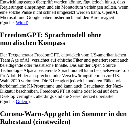
Entwicklungsstopp überprüft werden könnte, fügt jedoch hinzu, dass
Regierungen einspringen und ein Moratorium verhängen sollten, wenn
eine solche Pause nicht schnell umgesetzt werden kann. OpenAI,
Microsoft und Google haben bisher nicht auf den Brief reagiert
(Quelle:
Wired
).
FreedomGPT: Sprachmodell ohne
moralischen Kompass
Der Textgenerator FreedomGPT, entwickelt vom US-amerikanischen
Team Age of AI, verzichtet auf ethische Filter und generiert somit auch
beleidigende oder rassistische Inhalte. Das auf der Open-Source-
Technologie Alpaca basierende Sprachmodell kann beispielsweise Lob
für Adolf Hitler aussprechen oder Verschwörungstheorien zur US-
Wahl 2020 verbreiten. Die KI reagiert jedoch in anderen Fällen wie
herkömmliche KI-Programme und kann auch Gräueltaten der Nazi-
Diktatur beschreiben. FreedomGPT ist online oder lokal auf dem
Desktop verfügbar, allerdings sind die Server derzeit überlastet
(Quelle:
Golem
).
Corona-Warn-App geht im Sommer in den
Ruhestand (einstweilen)