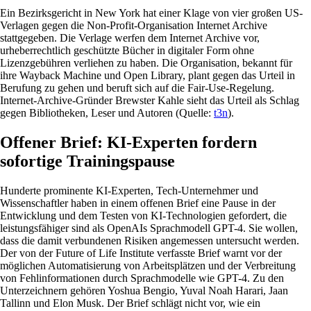
Ein Bezirksgericht in New York hat einer Klage von vier großen US-
Verlagen gegen die Non-Profit-Organisation Internet Archive
stattgegeben. Die Verlage werfen dem Internet Archive vor,
urheberrechtlich geschützte Bücher in digitaler Form ohne
Lizenzgebühren verliehen zu haben. Die Organisation, bekannt für
ihre Wayback Machine und Open Library, plant gegen das Urteil in
Berufung zu gehen und beruft sich auf die Fair-Use-Regelung.
Internet-Archive-Gründer Brewster Kahle sieht das Urteil als Schlag
gegen Bibliotheken, Leser und Autoren (Quelle:
t3n
).
Offener Brief: KI-Experten fordern
sofortige Trainingspause
Hunderte prominente KI-Experten, Tech-Unternehmer und
Wissenschaftler haben in einem offenen Brief eine Pause in der
Entwicklung und dem Testen von KI-Technologien gefordert, die
leistungsfähiger sind als OpenAIs Sprachmodell GPT-4. Sie wollen,
dass die damit verbundenen Risiken angemessen untersucht werden.
Der von der Future of Life Institute verfasste Brief warnt vor der
möglichen Automatisierung von Arbeitsplätzen und der Verbreitung
von Fehlinformationen durch Sprachmodelle wie GPT-4. Zu den
Unterzeichnern gehören Yoshua Bengio, Yuval Noah Harari, Jaan
Tallinn und Elon Musk. Der Brief schlägt nicht vor, wie ein