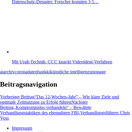
Datenschutz-Desaster: Forscher konnten 3,5…
Mit Uralt-Technik: CCC knackt Videoident-Verfahren
ai
archiv
corona
datenbank
ki
künstliche intelligenz
spionage
Beitragsnavigation
Vorheriger Beitrag
“Das 12-Wochen-Jahr” – Wie klare Ziele und
optimale Zeitnutzung zu Erfolg führen
Nächster
Beitrag
„Kompromisslos verhandeln“ – Bewährte
Verhandlungstaktiken des ehemaligen FBI-Verhandlungsführers Chris
Voss
Impressum