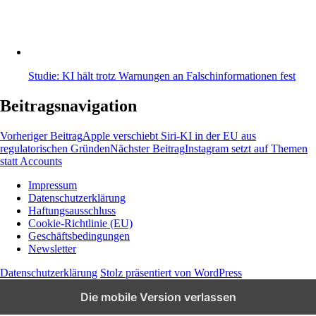
Studie: KI hält trotz Warnungen an Falschinformationen fest
Beitragsnavigation
Vorheriger Beitrag
Apple verschiebt Siri-KI in der EU aus
regulatorischen Gründen
Nächster Beitrag
Instagram setzt auf Themen
statt Accounts
Impressum
Datenschutzerklärung
Wissen und News zu KI, Social Media und
Haftungsausschluss
Co.
Cookie-Richtlinie (EU)
Geschäftsbedingungen
Newsletter
Datenschutzerklärung
Stolz präsentiert von WordPress
Die mobile Version verlassen