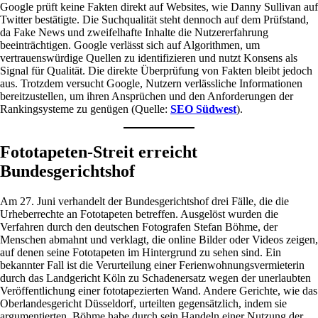
Google prüft keine Fakten direkt auf Websites, wie Danny Sullivan auf
Twitter bestätigte. Die Suchqualität steht dennoch auf dem Prüfstand,
da Fake News und zweifelhafte Inhalte die Nutzererfahrung
beeinträchtigen. Google verlässt sich auf Algorithmen, um
vertrauenswürdige Quellen zu identifizieren und nutzt Konsens als
Signal für Qualität. Die direkte Überprüfung von Fakten bleibt jedoch
aus. Trotzdem versucht Google, Nutzern verlässliche Informationen
bereitzustellen, um ihren Ansprüchen und den Anforderungen der
Rankingsysteme zu genügen (Quelle:
SEO Südwest
).
Fototapeten-Streit erreicht
Bundesgerichtshof
Am 27. Juni verhandelt der Bundesgerichtshof drei Fälle, die die
Urheberrechte an Fototapeten betreffen. Ausgelöst wurden die
Verfahren durch den deutschen Fotografen Stefan Böhme, der
Menschen abmahnt und verklagt, die online Bilder oder Videos zeigen,
auf denen seine Fototapeten im Hintergrund zu sehen sind. Ein
bekannter Fall ist die Verurteilung einer Ferienwohnungsvermieterin
durch das Landgericht Köln zu Schadenersatz wegen der unerlaubten
Veröffentlichung einer fototapezierten Wand. Andere Gerichte, wie das
Oberlandesgericht Düsseldorf, urteilten gegensätzlich, indem sie
argumentierten, Böhme habe durch sein Handeln einer Nutzung der