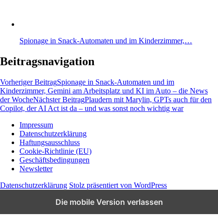
Spionage in Snack-Automaten und im Kinderzimmer,…
Beitragsnavigation
Vorheriger Beitrag
Spionage in Snack-Automaten und im
Kinderzimmer, Gemini am Arbeitsplatz und KI im Auto – die News
der Woche
Nächster Beitrag
Plaudern mit Marylin, GPTs auch für den
Copilot, der AI Act ist da – und was sonst noch wichtig war
Impressum
Datenschutzerklärung
Wissen und News zu KI, Social Media und
Haftungsausschluss
Co.
Cookie-Richtlinie (EU)
Geschäftsbedingungen
Newsletter
Datenschutzerklärung
Stolz präsentiert von WordPress
Die mobile Version verlassen