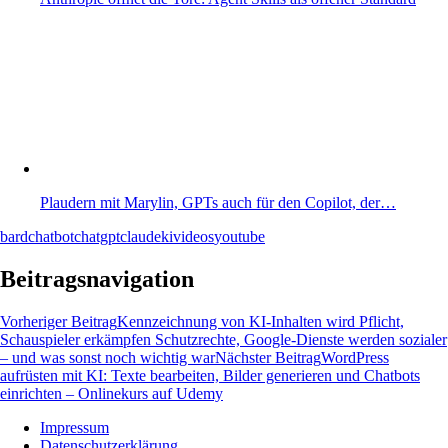
Plaudern mit Marylin, GPTs auch für den Copilot, der…
bard
chatbot
chatgpt
claude
ki
videos
youtube
Beitragsnavigation
Vorheriger Beitrag
Kennzeichnung von KI-Inhalten wird Pflicht,
Schauspieler erkämpfen Schutzrechte, Google-Dienste werden sozialer
– und was sonst noch wichtig war
Nächster Beitrag
WordPress
aufrüsten mit KI: Texte bearbeiten, Bilder generieren und Chatbots
einrichten – Onlinekurs auf Udemy
Impressum
Datenschutzerklärung