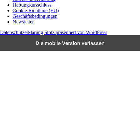
Wissen und News zu KI, Social Media und
Haftungsausschluss
Co.
Cookie-Richtlinie (EU)
Geschäftsbedingungen
Newsletter
Datenschutzerklärung
Stolz präsentiert von WordPress
Die mobile Version verlassen