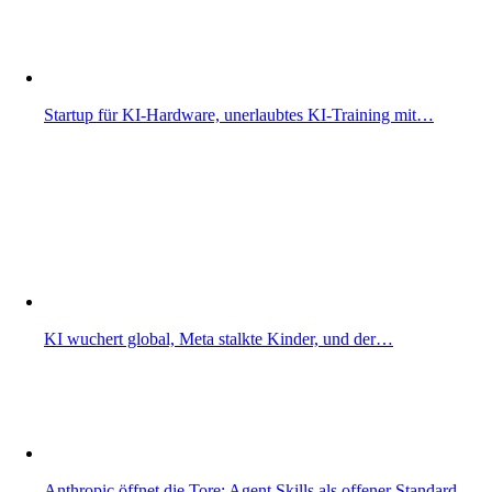
Startup für KI-Hardware, unerlaubtes KI-Training mit…
KI wuchert global, Meta stalkte Kinder, und der…
Anthropic öffnet die Tore: Agent Skills als offener Standard