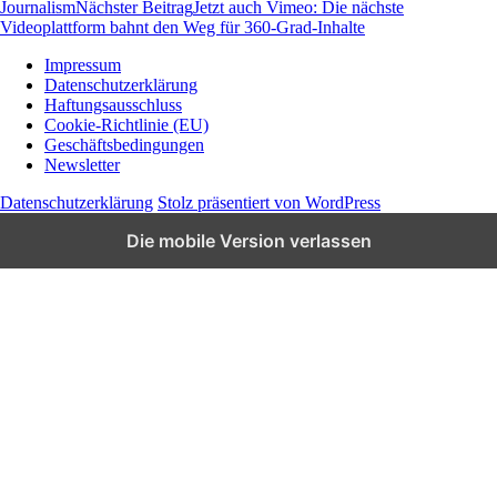
Journalism
Nächster Beitrag
Jetzt auch Vimeo: Die nächste
Videoplattform bahnt den Weg für 360-Grad-Inhalte
Impressum
Datenschutzerklärung
Wissen und News zu KI, Social Media und
Haftungsausschluss
Co.
Cookie-Richtlinie (EU)
Geschäftsbedingungen
Newsletter
Datenschutzerklärung
Stolz präsentiert von WordPress
Die mobile Version verlassen