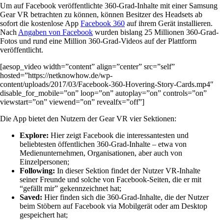
Um auf Facebook veröffentlichte 360-Grad-Inhalte mit einer Samsung
Gear VR betrachten zu können, können Besitzer des Headsets ab
sofort die kostenlose App
Facebook 360
auf ihrem Gerät installieren.
Nach
Angaben von Facebook
wurden bislang 25 Millionen 360-Grad-
Fotos und rund eine Million 360-Grad-Videos auf der Plattform
veröffentlicht.
[aesop_video width=”content” align=”center” src=”self”
hosted=”https://netknowhow.de/wp-
content/uploads/2017/03/Facebook-360-Hovering-Story-Cards.mp4″
disable_for_mobile=”on” loop=”on” autoplay=”on” controls=”on”
viewstart=”on” viewend=”on” revealfx=”off”]
Die App bietet den Nutzern der Gear VR vier Sektionen:
Explore:
Hier zeigt Facebook die interessantesten und
beliebtesten öffentlichen 360-Grad-Inhalte – etwa von
Medienunternehmen, Organisationen, aber auch von
Einzelpersonen;
Following:
In dieser Sektion findet der Nutzer VR-Inhalte
seiner Freunde und solche von Facebook-Seiten, die er mit
“gefällt mir” gekennzeichnet hat;
Saved:
Hier finden sich die 360-Grad-Inhalte, die der Nutzer
beim Stöbern auf Facebook via Mobilgerät oder am Desktop
gespeichert hat;