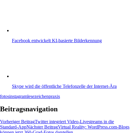
Facebook entwickelt KI-basierte Bilderkennung
Skype wird die öffentliche Telefonzelle der Internet-Ära
fotos
instagram
lesezeichen
praxis
Beitragsnavigation
Vorheriger Beitrag
Twitter integriert Video-Livestreams in die
Standard-App
Nächster Beitrag
Virtual Reality: WordPress.com-Blogs
können jetzt 360-Grad-Fotos darstellen