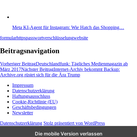
Meta KI-Agent für Instagram: Wie Hatch das Shopping…
formular
https
passwort
verschlüsselung
website
Beitragsnavigation
Vorheriger Beitrag
Deutschlandfunk: Tägliches Medienmagazin ab
März 2017
Nächster Beitrag
Internet-Archiv bekommt Backup:
Archive.org rüstet sich für die Ära Trump
Impressum
Datenschutzerklärung
Wissen und News zu KI, Social Media und
Haftungsausschluss
Co.
Cookie-Richtlinie (EU)
Geschäftsbedingungen
Newsletter
Datenschutzerklärung
Stolz präsentiert von WordPress
Die mobile Version verlassen