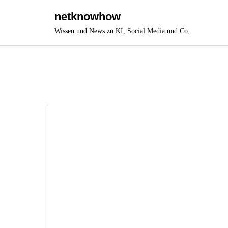
Skip
netknowhow
to
Wissen und News zu KI, Social Media und Co.
content