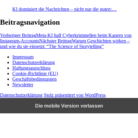
KI dominiert die Nachrichten – nicht nur die guten:…
Beitragsnavigation
Vorheriger Beitrag
Meta-KI half Cyberkriminellen beim Kapern von
Instagram-Accounts
Nächster Beitrag
Warum Geschichten wirken –
und wie du sie einsetzt: “The Science of Storytelling”
Impressum
Datenschutzerklärung
Wissen und News zu KI, Social Media und
Haftungsausschluss
Co.
Cookie-Richtlinie (EU)
Geschäftsbedingungen
Newsletter
Datenschutzerklärung
Stolz präsentiert von WordPress
Die mobile Version verlassen