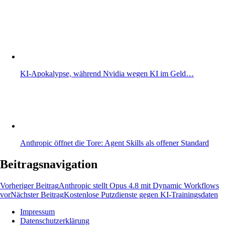
KI-Apokalypse, während Nvidia wegen KI im Geld…
Anthropic öffnet die Tore: Agent Skills als offener Standard
Beitragsnavigation
Vorheriger Beitrag
Anthropic stellt Opus 4.8 mit Dynamic Workflows
vor
Nächster Beitrag
Kostenlose Putzdienste gegen KI-Trainingsdaten
Impressum
Datenschutzerklärung
Wissen und News zu KI, Social Media und