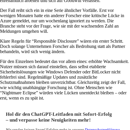
ehrenamtlich arbeiten und sich auf Goodwill verlassen.
Der Fall reiht sich ein in eine Serie ähnlicher Vorfälle. Erst vor
wenigen Monaten hatte ein anderer Forscher eine kritische Lücke in
Azure gemeldet, nur um wochenlang ignoriert zu werden. Die
Branche steht vor der Frage, wie sie mit der wachsenden Zahl an
Meldungen umgehen will.
Klare Regeln für “Responsible Disclosure” wären ein erster Schritt.
Doch solange Unternehmen Forscher als Bedrohung statt als Partner
behandeln, wird sich wenig ändern.
Für den Einzelnen bedeutet das vor allem eines: erhöhte Wachsamkeit.
Nutzer müssen sich darauf einstellen, dass selbst etablierte
Sicherheitslösungen wie Windows Defender oder BitLocker nicht
fehlerfrei sind. Regelmäßige Updates und zusätzliche
Schutzmaßnahmen bleiben unverzichtbar. Gleichzeitig zeigt der Fall,
wie wichtig unabhängige Forschung ist. Ohne Menschen wie
“Nightmare Eclipse” würden viele Lücken unentdeckt bleiben – oder
erst, wenn es zu spät ist.
Hol dir den ChatGPT-Leitfaden mit Sofort-Erfolg
– und verpasse keine Neuigkeiten mehr!
Wir senden keinen Spam! Erfahre mehr in unserer
Datenschutzerklärung
.