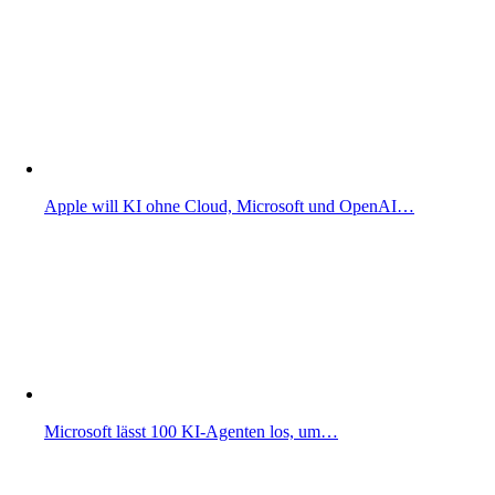
Apple will KI ohne Cloud, Microsoft und OpenAI…
Microsoft lässt 100 KI-Agenten los, um…