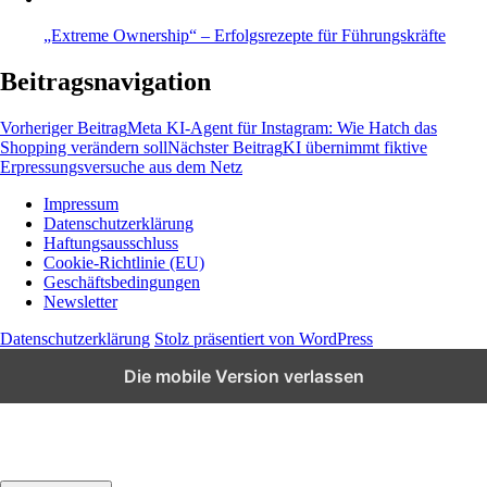
„Extreme Ownership“ – Erfolgsrezepte für Führungskräfte
Beitragsnavigation
Vorheriger Beitrag
Meta KI-Agent für Instagram: Wie Hatch das
Shopping verändern soll
Nächster Beitrag
KI übernimmt fiktive
Erpressungsversuche aus dem Netz
Impressum
Datenschutzerklärung
Wissen und News zu KI, Social Media und
Haftungsausschluss
Co.
Cookie-Richtlinie (EU)
Geschäftsbedingungen
Newsletter
Datenschutzerklärung
Stolz präsentiert von WordPress
Die mobile Version verlassen
Schließen
Vorheriges