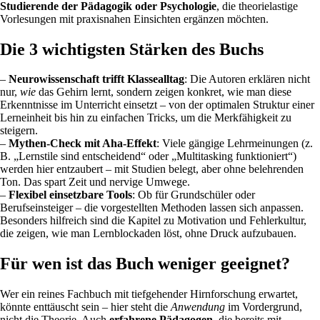
Studierende der Pädagogik oder Psychologie
, die theorielastige
Vorlesungen mit praxisnahen Einsichten ergänzen möchten.
Die 3 wichtigsten Stärken des Buchs
–
Neurowissenschaft trifft Klassealltag
: Die Autoren erklären nicht
nur,
wie
das Gehirn lernt, sondern zeigen konkret, wie man diese
Erkenntnisse im Unterricht einsetzt – von der optimalen Struktur einer
Lerneinheit bis hin zu einfachen Tricks, um die Merkfähigkeit zu
steigern.
–
Mythen-Check mit Aha-Effekt
: Viele gängige Lehrmeinungen (z.
B. „Lernstile sind entscheidend“ oder „Multitasking funktioniert“)
werden hier entzaubert – mit Studien belegt, aber ohne belehrenden
Ton. Das spart Zeit und nervige Umwege.
–
Flexibel einsetzbare Tools
: Ob für Grundschüler oder
Berufseinsteiger – die vorgestellten Methoden lassen sich anpassen.
Besonders hilfreich sind die Kapitel zu Motivation und Fehlerkultur,
die zeigen, wie man Lernblockaden löst, ohne Druck aufzubauen.
Für wen ist das Buch weniger geeignet?
Wer ein reines Fachbuch mit tiefgehender Hirnforschung erwartet,
könnte enttäuscht sein – hier steht die
Anwendung
im Vordergrund,
nicht die Theorie. Auch
erfahrene Pädagogen
, die bereits mit