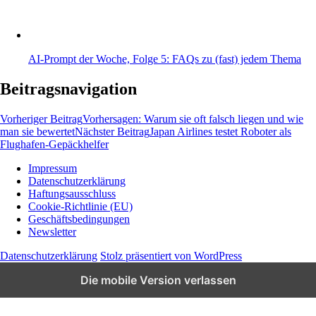
AI-Prompt der Woche, Folge 5: FAQs zu (fast) jedem Thema
Beitragsnavigation
Vorheriger Beitrag
Vorhersagen: Warum sie oft falsch liegen und wie
man sie bewertet
Nächster Beitrag
Japan Airlines testet Roboter als
Flughafen-Gepäckhelfer
Impressum
Datenschutzerklärung
Wissen und News zu KI, Social Media und
Haftungsausschluss
Co.
Cookie-Richtlinie (EU)
Geschäftsbedingungen
Newsletter
Datenschutzerklärung
Stolz präsentiert von WordPress
Die mobile Version verlassen