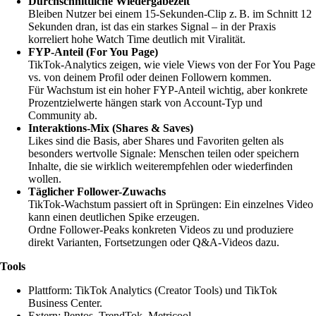
Durchschnittliche Wiedergabezeit
Bleiben Nutzer bei einem 15-Sekunden-Clip z. B. im Schnitt 12
Sekunden dran, ist das ein starkes Signal – in der Praxis
korreliert hohe Watch Time deutlich mit Viralität.
FYP-Anteil (For You Page)
TikTok-Analytics zeigen, wie viele Views von der For You Page
vs. von deinem Profil oder deinen Followern kommen.
Für Wachstum ist ein hoher FYP-Anteil wichtig, aber konkrete
Prozentzielwerte hängen stark von Account-Typ und
Community ab.
Interaktions-Mix (Shares & Saves)
Likes sind die Basis, aber Shares und Favoriten gelten als
besonders wertvolle Signale: Menschen teilen oder speichern
Inhalte, die sie wirklich weiterempfehlen oder wiederfinden
wollen.
Täglicher Follower-Zuwachs
TikTok-Wachstum passiert oft in Sprüngen: Ein einzelnes Video
kann einen deutlichen Spike erzeugen.
Ordne Follower-Peaks konkreten Videos zu und produziere
direkt Varianten, Fortsetzungen oder Q&A-Videos dazu.
Tools
Plattform: TikTok Analytics (Creator Tools) und TikTok
Business Center.
Extern: Pentos, TrendTok, Metricool.