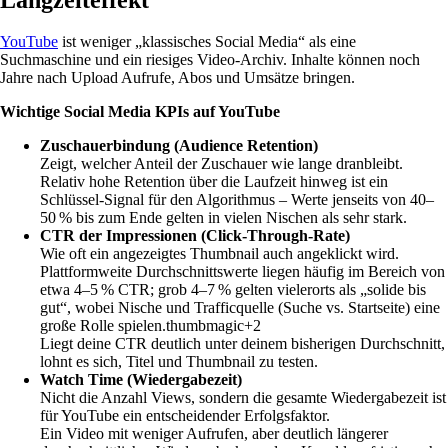
YouTube
ist weniger „klassisches Social Media“ als eine
Suchmaschine und ein riesiges Video-Archiv. Inhalte können noch
Jahre nach Upload Aufrufe, Abos und Umsätze bringen.
Wichtige Social Media KPIs auf YouTube
Zuschauerbindung (Audience Retention)
Zeigt, welcher Anteil der Zuschauer wie lange dranbleibt.
Relativ hohe Retention über die Laufzeit hinweg ist ein
Schlüssel-Signal für den Algorithmus – Werte jenseits von 40–
50 % bis zum Ende gelten in vielen Nischen als sehr stark.
CTR der Impressionen (Click-Through-Rate)
Wie oft ein angezeigtes Thumbnail auch angeklickt wird.
Plattformweite Durchschnittswerte liegen häufig im Bereich von
etwa 4–5 % CTR; grob 4–7 % gelten vielerorts als „solide bis
gut“, wobei Nische und Trafficquelle (Suche vs. Startseite) eine
große Rolle spielen.thumbmagic+2
Liegt deine CTR deutlich unter deinem bisherigen Durchschnitt,
lohnt es sich, Titel und Thumbnail zu testen.
Watch Time (Wiedergabezeit)
Nicht die Anzahl Views, sondern die gesamte Wiedergabezeit ist
für YouTube ein entscheidender Erfolgsfaktor.
Ein Video mit weniger Aufrufen, aber deutlich längerer