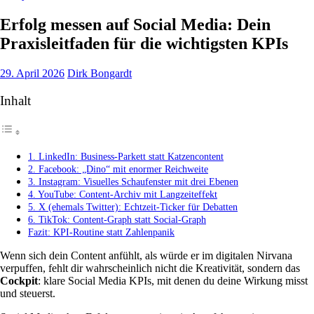
Erfolg messen auf Social Media: Dein
Praxisleitfaden für die wichtigsten KPIs
29. April 2026
Dirk Bongardt
Inhalt
1. LinkedIn: Business-Parkett statt Katzencontent
2. Facebook: „Dino“ mit enormer Reichweite
3. Instagram: Visuelles Schaufenster mit drei Ebenen
4. YouTube: Content-Archiv mit Langzeiteffekt
5. X (ehemals Twitter): Echtzeit-Ticker für Debatten
6. TikTok: Content-Graph statt Social-Graph
Fazit: KPI-Routine statt Zahlenpanik
Wenn sich dein Content anfühlt, als würde er im digitalen Nirvana
verpuffen, fehlt dir wahrscheinlich nicht die Kreativität, sondern das
Cockpit
: klare Social Media KPIs, mit denen du deine Wirkung misst
und steuerst.