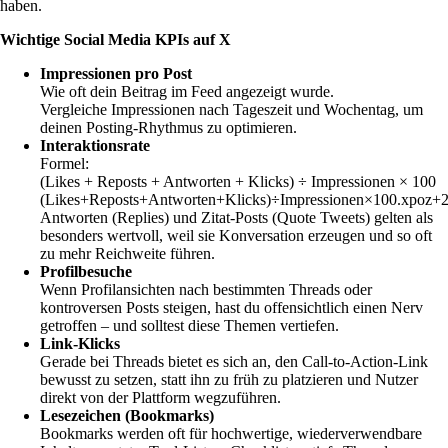
haben.
Wichtige Social Media KPIs auf X
Impressionen pro Post
Wie oft dein Beitrag im Feed angezeigt wurde.
Vergleiche Impressionen nach Tageszeit und Wochentag, um
deinen Posting-Rhythmus zu optimieren.
Interaktionsrate
Formel:
(Likes + Reposts + Antworten + Klicks) ÷ Impressionen × 100
(Likes+Reposts+Antworten+Klicks)÷Impressionen×100.xpoz+
Antworten (Replies) und Zitat-Posts (Quote Tweets) gelten als
besonders wertvoll, weil sie Konversation erzeugen und so oft
zu mehr Reichweite führen.
Profilbesuche
Wenn Profilansichten nach bestimmten Threads oder
kontroversen Posts steigen, hast du offensichtlich einen Nerv
getroffen – und solltest diese Themen vertiefen.
Link-Klicks
Gerade bei Threads bietet es sich an, den Call-to-Action-Link
bewusst zu setzen, statt ihn zu früh zu platzieren und Nutzer
direkt von der Plattform wegzuführen.
Lesezeichen (Bookmarks)
Bookmarks werden oft für hochwertige, wiederverwendbare