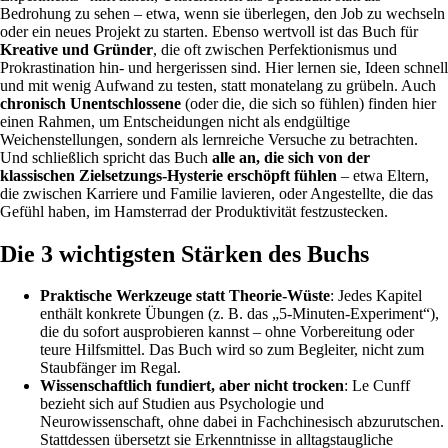
Bedrohung zu sehen – etwa, wenn sie überlegen, den Job zu wechseln
oder ein neues Projekt zu starten. Ebenso wertvoll ist das Buch für
Kreative und Gründer
, die oft zwischen Perfektionismus und
Prokrastination hin- und hergerissen sind. Hier lernen sie, Ideen schnell
und mit wenig Aufwand zu testen, statt monatelang zu grübeln. Auch
chronisch Unentschlossene
(oder die, die sich so fühlen) finden hier
einen Rahmen, um Entscheidungen nicht als endgültige
Weichenstellungen, sondern als lernreiche Versuche zu betrachten.
Und schließlich spricht das Buch
alle an, die sich von der
klassischen Zielsetzungs-Hysterie erschöpft fühlen
– etwa Eltern,
die zwischen Karriere und Familie lavieren, oder Angestellte, die das
Gefühl haben, im Hamsterrad der Produktivität festzustecken.
Die 3 wichtigsten Stärken des Buchs
Praktische Werkzeuge statt Theorie-Wüste
: Jedes Kapitel
enthält konkrete Übungen (z. B. das „5-Minuten-Experiment“),
die du sofort ausprobieren kannst – ohne Vorbereitung oder
teure Hilfsmittel. Das Buch wird so zum Begleiter, nicht zum
Staubfänger im Regal.
Wissenschaftlich fundiert, aber nicht trocken
: Le Cunff
bezieht sich auf Studien aus Psychologie und
Neurowissenschaft, ohne dabei in Fachchinesisch abzurutschen.
Stattdessen übersetzt sie Erkenntnisse in alltagstaugliche