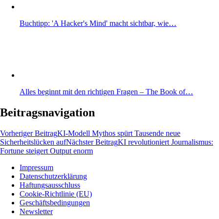
Buchtipp: 'A Hacker's Mind' macht sichtbar, wie…
Alles beginnt mit den richtigen Fragen – The Book of…
Beitragsnavigation
Vorheriger Beitrag
KI-Modell Mythos spürt Tausende neue
Sicherheitslücken auf
Nächster Beitrag
KI revolutioniert Journalismus:
Fortune steigert Output enorm
Impressum
Datenschutzerklärung
Wissen und News zu KI, Social Media und
Haftungsausschluss
Co.
Cookie-Richtlinie (EU)
Geschäftsbedingungen
Newsletter