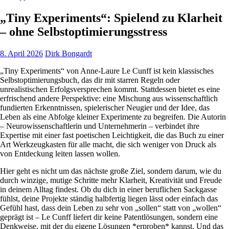
„Tiny Experiments“: Spielend zu Klarheit
– ohne Selbstoptimierungsstress
8. April 2026
Dirk Bongardt
„Tiny Experiments“ von Anne-Laure Le Cunff ist kein klassisches
Selbstoptimierungsbuch, das dir mit starren Regeln oder
unrealistischen Erfolgsversprechen kommt. Stattdessen bietet es eine
erfrischend andere Perspektive: eine Mischung aus wissenschaftlich
fundierten Erkenntnissen, spielerischer Neugier und der Idee, das
Leben als eine Abfolge kleiner Experimente zu begreifen. Die Autorin
– Neurowissenschaftlerin und Unternehmerin – verbindet ihre
Expertise mit einer fast poetischen Leichtigkeit, die das Buch zu einer
Art Werkzeugkasten für alle macht, die sich weniger von Druck als
von Entdeckung leiten lassen wollen.
Hier geht es nicht um das nächste große Ziel, sondern darum, wie du
durch winzige, mutige Schritte mehr Klarheit, Kreativität und Freude
in deinem Alltag findest. Ob du dich in einer beruflichen Sackgasse
fühlst, deine Projekte ständig halbfertig liegen lässt oder einfach das
Gefühl hast, dass dein Leben zu sehr von „sollen“ statt von „wollen“
geprägt ist – Le Cunff liefert dir keine Patentlösungen, sondern eine
Denkweise, mit der du eigene Lösungen *erproben* kannst. Und das