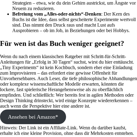
Strategien – etwa, wie du dein Gehirn austrickst, um Ängste vor
Neuem zu reduzieren.
Befreiung vom „Alles-oder-nichts“-Denken
: Der Kern des
Buchs ist die Idee, dass selbst gescheiterte Experimente wertvoll
sind. Das nimmt den Druck raus und macht Lust aufs
Ausprobieren – ob im Job, in Beziehungen oder bei Hobbys.
Für wen ist das Buch weniger geeignet?
Wenn du nach einem klassischen Ratgeber mit Schritt-für-Schritt-
Anleitungen für „Erfolg in 30 Tagen“ suchst, wirst du hier enttäuscht.
„Tiny Experiments“ ist kein Kochbuch, sondern eher eine Einladung
zum Improvisieren – das erfordert eine gewisse Offenheit für
Unvorhersehbares. Auch Leser, die tiefe philosophische Abhandlungen
oder komplexe wissenschaftliche Modelle erwarten, könnten die
lockere, fast spielerische Herangehensweise als zu oberflächlich
empfinden. Und schließlich: Wer bereits fest in agilen Methoden oder
Design Thinking drinsteckt, wird einige Konzepte wiedererkennen –
auch wenn die Perspektive hier eine andere ist.
Ansehen bei Amazon*
Hinweis: Der Link ist ein Affiliate-Link. Wenn du darüber kaufst,
erhalte ich eine kleine Provision, ohne dass dir Mehrkosten entstehen.