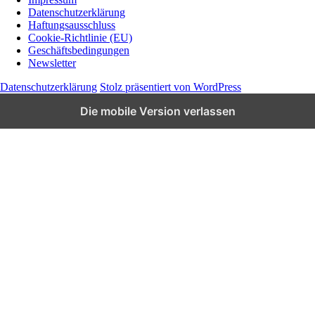
Datenschutzerklärung
Wissen und News zu KI, Social Media und
Haftungsausschluss
Co.
Cookie-Richtlinie (EU)
Geschäftsbedingungen
Newsletter
Datenschutzerklärung
Stolz präsentiert von WordPress
Die mobile Version verlassen