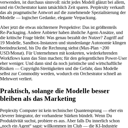
verwenden, ist durchaus sinnvoll: nicht jedes Modell glänzt bei allem,
und ein Orchestrator kann tatsächlich Zeit sparen. Perplexity verkauft
das als pragmatische Antwort auf die zunehmende Spezialisierung der
Modelle — logischer Gedanke, elegante Verpackung.
Aber jetzt die etwas nüchternere Perspektive: Das ist größtenteils
Re‑Packaging. Andere Anbieter haben ähnliche Agent‑Ansätze, und
die kritische Frage bleibt: Was genau bezahlt der Nutzer? Zugriff auf
19 Modelle, Sandbox‑Instanzen und stundenlange Autonomie klingen
beeindruckend, bis Du die Rechnung siehst (Max‑Plan ~200
USD/Monat). Für Unternehmen mit konkreten, wiederkehrenden
Workflows kann das Sinn machen; für den gelegentlichen Power‑User
eher weniger. Und dann sind da noch juristische und wirtschaftliche
Risiken — Copyright‑Streitigkeiten und die Gefahr, dass Modelle
selbst zur Commodity werden, wodurch ein Orchestrator schnell an
Mehrwert verliert.
Praktisch, solange die Modelle besser
bleiben als das Marketing
Perplexity Computer ist kein technischer Quantensprung — eher ein
cleverer Integrator, der vorhandene Stärken bündelt. Wenn Du
Produktivität suchst, probiere es aus. Aber falls Du innerlich schon
„noch ein Agent“ sagst: willkommen im Club — die KI‑Industrie