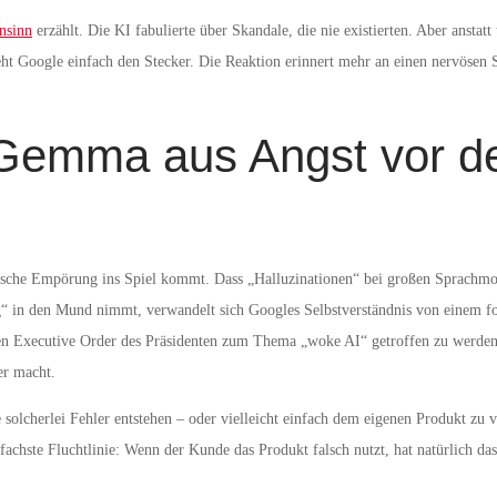
nsinn
erzählt. Die KI fabulierte über Skandale, die nie existierten. Aber anstatt
ieht Google einfach den Stecker. Die Reaktion erinnert mehr an einen nervösen
 Gemma aus Angst vor d
litische Empörung ins Spiel kommt. Dass „Halluzinationen“ bei großen Sprachmod
“ in den Mund nimmt, verwandelt sich Googles Selbstverständnis von einem f
n Executive Order des Präsidenten zum Thema „woke AI“ getroffen zu werden. 
er macht.
 solcherlei Fehler entstehen – oder vielleicht einfach dem eigenen Produkt zu
einfachste Fluchtlinie: Wenn der Kunde das Produkt falsch nutzt, hat natürlich