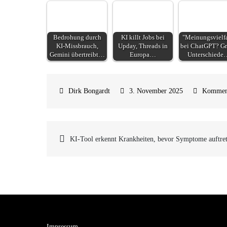
Bedrohung durch
KI killt Jobs bei
"Meinungsvielfa
KI-Missbrauch,
Upday, Threads in
bei ChatGPT? G
Gemini übertreibt…
Europa…
Unterschiede
3. November 2025
Kommen
Beitragsnavigatio
KI-Tool erkennt Krankheiten, bevor Symptome auftre
Impressum