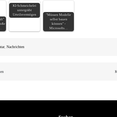
KI-Schmeichelei
untergräbt
Urteilsvermögen
"Müssen Modelle
lt"
selbst bauen
roße
können" -
…
Microsofts…
tar
,
Nachrichten
n
ten
K