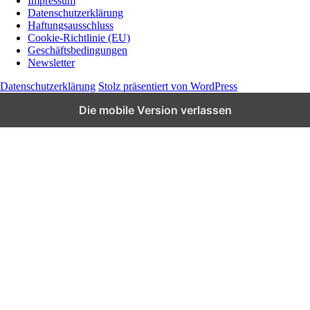
Impressum
Datenschutzerklärung
Wissen und News zu KI, Social Media und
Haftungsausschluss
Co.
Cookie-Richtlinie (EU)
Geschäftsbedingungen
Newsletter
Datenschutzerklärung
Stolz präsentiert von WordPress
Die mobile Version verlassen