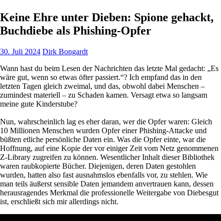
Keine Ehre unter Dieben: Spione gehackt,
Buchdiebe als Phishing-Opfer
30. Juli 2024
Dirk Bongardt
Wann hast du beim Lesen der Nachrichten das letzte Mal gedacht: „Es
wäre gut, wenn so etwas öfter passiert.“? Ich empfand das in den
letzten Tagen gleich zweimal, und das, obwohl dabei Menschen –
zumindest materiell – zu Schaden kamen. Versagt etwa so langsam
meine gute Kinderstube?
Nun, wahrscheinlich lag es eher daran, wer die Opfer waren: Gleich
10 Millionen Menschen wurden Opfer einer Phishing-Attacke und
büßten etliche persönliche Daten ein. Was die Opfer einte, war die
Hoffnung, auf eine Kopie der vor einiger Zeit vom Netz genommenen
Z-Library zugreifen zu können. Wesentlicher Inhalt dieser Bibliothek
waren raubkopierte Bücher. Diejenigen, deren Daten gestohlen
wurden, hatten also fast ausnahmslos ebenfalls vor, zu stehlen. Wie
man teils äußerst sensible Daten jemandem anvertrauen kann, dessen
herausragendes Merkmal die professionelle Weitergabe von Diebesgut
ist, erschließt sich mir allerdings nicht.