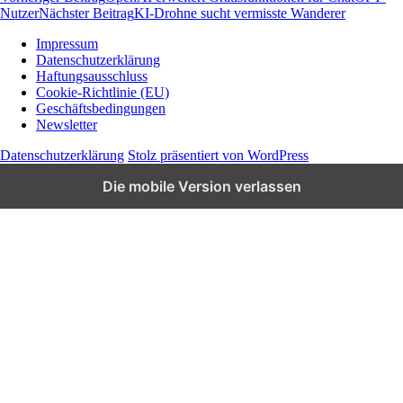
Nutzer
Nächster Beitrag
KI-Drohne sucht vermisste Wanderer
Impressum
Datenschutzerklärung
Wissen und News zu KI, Social Media und
Haftungsausschluss
Co.
Cookie-Richtlinie (EU)
Geschäftsbedingungen
Newsletter
Datenschutzerklärung
Stolz präsentiert von WordPress
Die mobile Version verlassen