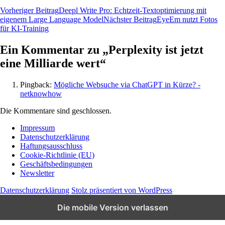
Vorheriger Beitrag
Deepl Write Pro: Echtzeit-Textoptimierung mit
eigenem Large Language Model
Nächster Beitrag
EyeEm nutzt Fotos
für KI-Training
Ein Kommentar zu „Perplexity ist jetzt
eine Milliarde wert“
Pingback:
Mögliche Websuche via ChatGPT in Kürze? -
netknowhow
Die Kommentare sind geschlossen.
Impressum
Datenschutzerklärung
Wissen und News zu KI, Social Media und
Haftungsausschluss
Co.
Cookie-Richtlinie (EU)
Geschäftsbedingungen
Newsletter
Datenschutzerklärung
Stolz präsentiert von WordPress
Die mobile Version verlassen