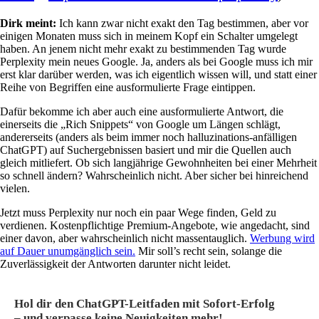
Dirk meint:
Ich kann zwar nicht exakt den Tag bestimmen, aber vor
einigen Monaten muss sich in meinem Kopf ein Schalter umgelegt
haben. An jenem nicht mehr exakt zu bestimmenden Tag wurde
Perplexity mein neues Google. Ja, anders als bei Google muss ich mir
erst klar darüber werden, was ich eigentlich wissen will, und statt einer
Reihe von Begriffen eine ausformulierte Frage eintippen.
Dafür bekomme ich aber auch eine ausformulierte Antwort, die
einerseits die „Rich Snippets“ von Google um Längen schlägt,
andererseits (anders als beim immer noch halluzinations-anfälligen
ChatGPT) auf Suchergebnissen basiert und mir die Quellen auch
gleich mitliefert. Ob sich langjährige Gewohnheiten bei einer Mehrheit
so schnell ändern? Wahrscheinlich nicht. Aber sicher bei hinreichend
vielen.
Jetzt muss Perplexity nur noch ein paar Wege finden, Geld zu
verdienen. Kostenpflichtige Premium-Angebote, wie angedacht, sind
einer davon, aber wahrscheinlich nicht massentauglich.
Werbung wird
auf Dauer unumgänglich sein.
Mir soll’s recht sein, solange die
Zuverlässigkeit der Antworten darunter nicht leidet.
Hol dir den ChatGPT-Leitfaden mit Sofort-Erfolg
– und verpasse keine Neuigkeiten mehr!