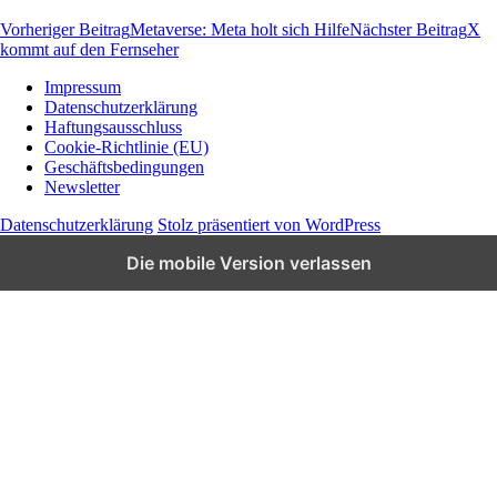
Vorheriger Beitrag
Metaverse: Meta holt sich Hilfe
Nächster Beitrag
X
kommt auf den Fernseher
Impressum
Datenschutzerklärung
Wissen und News zu KI, Social Media und
Haftungsausschluss
Co.
Cookie-Richtlinie (EU)
Geschäftsbedingungen
Newsletter
Datenschutzerklärung
Stolz präsentiert von WordPress
Die mobile Version verlassen