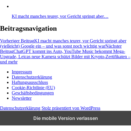
KI macht manches teurer, vor Gericht springt aber…
Beitragsnavigation
Vorheriger Beitrag
KI macht manches teurer, vor Gericht springt aber
(vielleicht) Google ein – und was sonst noch wichtig war
Nächster
Beitrag
ChatGPT kommt ins Auto, YouTube Music bekommt Mega-
Upgrade, Leicas neue Kamera schützt Bilder mit Krypto-Zertifikaten –
und mehr
Impressum
Datenschutzerklärung
Wissen und News zu KI, Social Media und
Haftungsausschluss
Co.
Cookie-Richtlinie (EU)
Geschäftsbedingungen
Newsletter
Datenschutzerklärung
Stolz präsentiert von WordPress
Die mobile Version verlassen