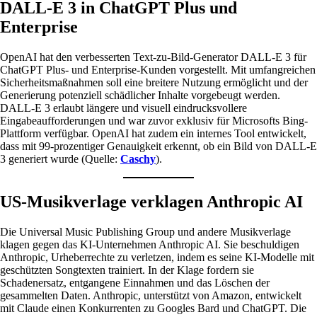
DALL-E 3 in ChatGPT Plus und
Enterprise
OpenAI hat den verbesserten Text-zu-Bild-Generator DALL-E 3 für
ChatGPT Plus- und Enterprise-Kunden vorgestellt. Mit umfangreichen
Sicherheitsmaßnahmen soll eine breitere Nutzung ermöglicht und der
Generierung potenziell schädlicher Inhalte vorgebeugt werden.
DALL-E 3 erlaubt längere und visuell eindrucksvollere
Eingabeaufforderungen und war zuvor exklusiv für Microsofts Bing-
Plattform verfügbar. OpenAI hat zudem ein internes Tool entwickelt,
dass mit 99-prozentiger Genauigkeit erkennt, ob ein Bild von DALL-E
3 generiert wurde (Quelle:
Caschy
).
US-Musikverlage verklagen Anthropic AI
Die Universal Music Publishing Group und andere Musikverlage
klagen gegen das KI-Unternehmen Anthropic AI. Sie beschuldigen
Anthropic, Urheberrechte zu verletzen, indem es seine KI-Modelle mit
geschützten Songtexten trainiert. In der Klage fordern sie
Schadenersatz, entgangene Einnahmen und das Löschen der
gesammelten Daten. Anthropic, unterstützt von Amazon, entwickelt
mit Claude einen Konkurrenten zu Googles Bard und ChatGPT. Die