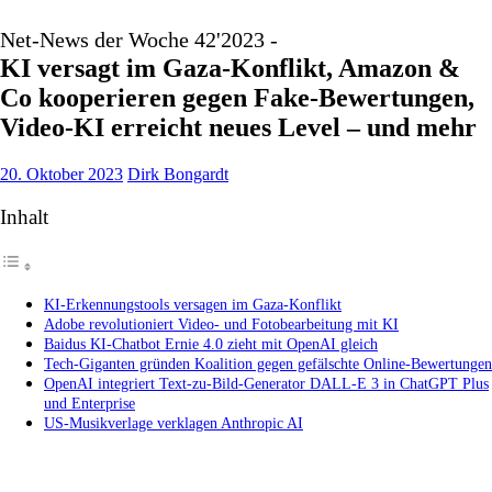
Net-News der Woche 42'2023 -
KI versagt im Gaza-Konflikt, Amazon &
Co kooperieren gegen Fake-Bewertungen,
Video-KI erreicht neues Level – und mehr
20. Oktober 2023
Dirk Bongardt
Inhalt
KI-Erkennungstools versagen im Gaza-Konflikt
Adobe revolutioniert Video- und Fotobearbeitung mit KI
Baidus KI-Chatbot Ernie 4.0 zieht mit OpenAI gleich
Tech-Giganten gründen Koalition gegen gefälschte Online-Bewertungen
OpenAI integriert Text-zu-Bild-Generator DALL-E 3 in ChatGPT Plus
und Enterprise
US-Musikverlage verklagen Anthropic AI