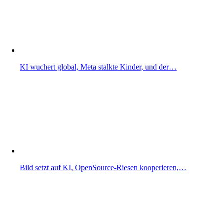
KI wuchert global, Meta stalkte Kinder, und der…
Bild setzt auf KI, OpenSource-Riesen kooperieren,…