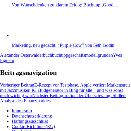
Von Wunschdenken zu klarem Erfolg: Buchtipp ‚Good…
Marketing, neu gedacht: “Purple Cow” von Seth Godin
Alexander Osterwalder
buch
buchtipp
geschäftsmodell
gründen
Yves
Pigneur
Beitragsnavigation
Vorheriger Beitrag
E-Rezept vor Testphase, Apple verliert Markenstreit
mit Jazzmusiker, KI-Bildgenerator in Bing für alle – und was sonst
noch wichtig war
Nächster Beitrag
Irrationaler Überschwang: Shillers
Analyse des Finanzmarktes
Impressum
Datenschutzerklärung
Wissen und News zu KI, Social Media und
Haftungsausschluss
Co.
Cookie-Richtlinie (EU)