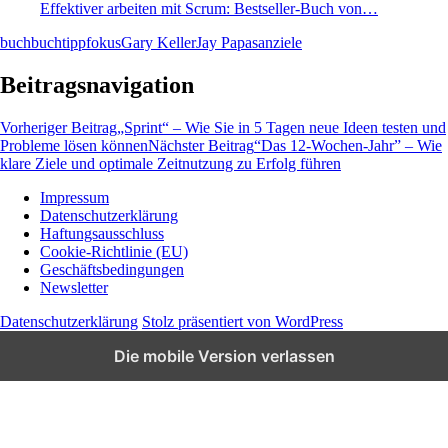
Effektiver arbeiten mit Scrum: Bestseller-Buch von…
buch
buchtipp
fokus
Gary Keller
Jay Papasan
ziele
Beitragsnavigation
Vorheriger Beitrag
„Sprint“ – Wie Sie in 5 Tagen neue Ideen testen und
Probleme lösen können
Nächster Beitrag
“Das 12-Wochen-Jahr” – Wie
klare Ziele und optimale Zeitnutzung zu Erfolg führen
Impressum
Datenschutzerklärung
Wissen und News zu KI, Social Media und
Haftungsausschluss
Co.
Cookie-Richtlinie (EU)
Geschäftsbedingungen
Newsletter
Datenschutzerklärung
Stolz präsentiert von WordPress
Die mobile Version verlassen