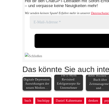
Hol dir den ChatGPT-Leitfaden mit Sofort-Erfo
– und verpasse keine Neuigkeiten mehr!
Wir senden keinen Spam! Erfahre mehr in unserer
Datenschutze
Das könnte Sie auch inte
The E-Myth
"4000 Wochen":
Digitale Depression:
Revisited:
Buch über
Auswirkungen der
Erfolgsrezepte für
Zeitmanageme
neuen Medien…
Unternehmer
und…
buch
buchtipp
Daniel Kahnemann
denken
psy