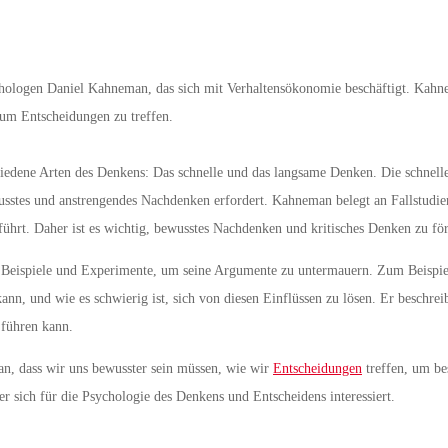
chologen Daniel Kahneman, das sich mit Verhaltensökonomie beschäftigt. Kah
 um Entscheidungen zu treffen.
iedene Arten des Denkens: Das schnelle und das langsame Denken. Die schnelle V
tes und anstrengendes Nachdenken erfordert. Kahneman belegt an Fallstudien, d
führt. Daher ist es wichtig, bewusstes Nachdenken und kritisches Denken zu fö
Beispiele und Experimente, um seine Argumente zu untermauern. Zum Beispiel 
ann, und wie es schwierig ist, sich von diesen Einflüssen zu lösen. Er beschre
 führen kann.
n, dass wir uns bewusster sein müssen, wie wir
Entscheidungen
treffen, um bes
er sich für die Psychologie des Denkens und Entscheidens interessiert.