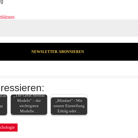
lg
rklärung
.
ressieren:
„The Great Mental
 Ein
Models“ – die
„Mindset“ - Wie
wichtigsten
unsere Einstellung
nt
Modelle…
Erfolg oder…
chologie