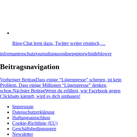
Bing-Chat lernt dazu, Twitter weiter erratisch,…
informantenschutz
journalismus
online
pgp
tor
whistleblower
Beitragsnavigation
Vorheriger Beitrag
Dass einige “Lügenpresse” schreien, ist kein
Problem. Dass einige Millionen “Lügenpresse” denken,
schon.
Nächster Beitrag
Wenn du erfährst, wie Facebook gegen
Clickbaits kämpft, wird es dich umhauen!
Impressum
Datenschutzerklärung
Wissen und News zu KI, Social Media und
Haftungsausschluss
Co.
Cookie-Richtlinie (EU)
Geschäftsbedingungen
Newsletter