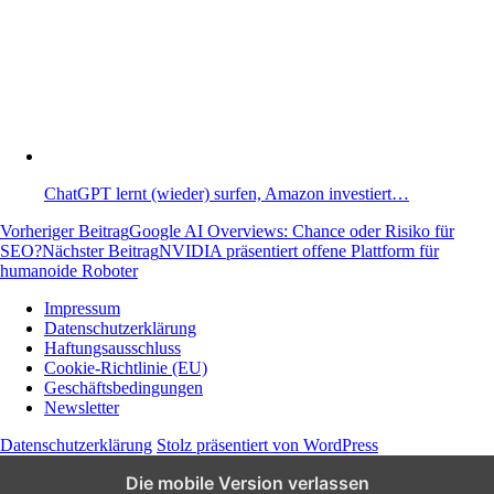
ChatGPT lernt (wieder) surfen, Amazon investiert…
Beitragsnavigation
Vorheriger Beitrag
Google AI Overviews: Chance oder Risiko für
SEO?
Nächster Beitrag
NVIDIA präsentiert offene Plattform für
humanoide Roboter
Impressum
Datenschutzerklärung
Wissen und News zu KI, Social Media und
Haftungsausschluss
Co.
Cookie-Richtlinie (EU)
Geschäftsbedingungen
Newsletter
Datenschutzerklärung
Stolz präsentiert von WordPress
Die mobile Version verlassen