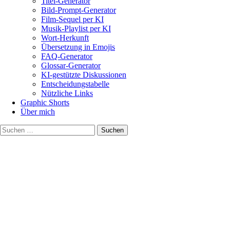
Titel-Generator
Bild-Prompt-Generator
Film-Sequel per KI
Musik-Playlist per KI
Wort-Herkunft
Übersetzung in Emojis
FAQ-Generator
Glossar-Generator
KI-gestützte Diskussionen
Entscheidungstabelle
Nützliche Links
Graphic Shorts
Über mich
Suchen
nach: