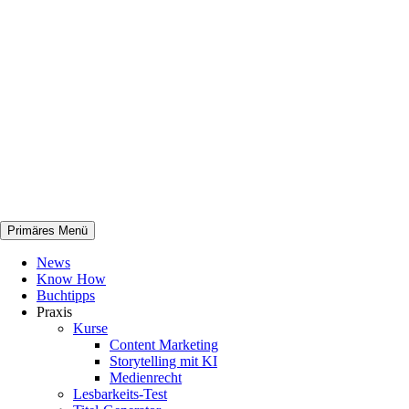
Zum
Inhalt
springen
Primäres Menü
netknowhow
News
Know How
Buchtipps
Praxis
Kurse
Content Marketing
Storytelling mit KI
Medienrecht
Lesbarkeits-Test