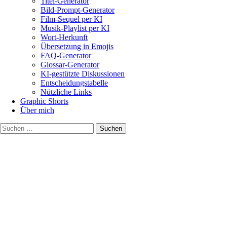
Titel-Generator
Bild-Prompt-Generator
Film-Sequel per KI
Musik-Playlist per KI
Wort-Herkunft
Übersetzung in Emojis
FAQ-Generator
Glossar-Generator
KI-gestützte Diskussionen
Entscheidungstabelle
Nützliche Links
Graphic Shorts
Über mich
Suchen
nach: