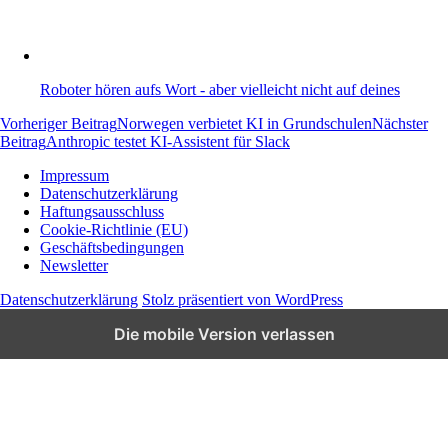
Roboter hören aufs Wort - aber vielleicht nicht auf deines
Beitragsnavigation
Vorheriger Beitrag
Norwegen verbietet KI in Grundschulen
Nächster
Beitrag
Anthropic testet KI-Assistent für Slack
Impressum
Datenschutzerklärung
Wissen und News zu KI, Social Media und
Haftungsausschluss
Co.
Cookie-Richtlinie (EU)
Geschäftsbedingungen
Newsletter
Datenschutzerklärung
Stolz präsentiert von WordPress
Die mobile Version verlassen